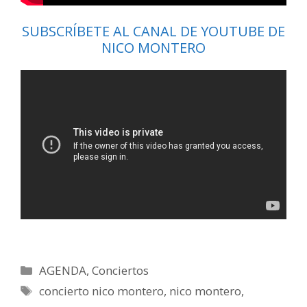
SUBSCRÍBETE AL CANAL DE YOUTUBE DE
NICO MONTERO
Categorías
AGENDA
,
Conciertos
Etiquetas
concierto nico montero
,
nico montero
,