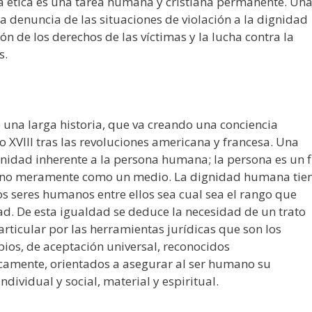
sta ética es una tarea humana y cristiana permanente. Un
a denuncia de las situaciones de violación a la dignidad
ón de los derechos de las víctimas y la lucha contra la
s.
una larga historia, que va creando una conciencia
lo XVIII tras las revoluciones americana y francesa. Una
gnidad inherente a la persona humana; la persona es un f
 y no meramente como un medio. La dignidad humana tie
los seres humanos entre ellos sea cual sea el rango que
. De esta igualdad se deduce la necesidad de un trato
rticular por las herramientas jurídicas que son los
ios, de aceptación universal, reconocidos
icamente, orientados a asegurar al ser humano su
ividual y social, material y espiritual.