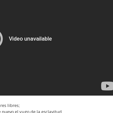
es libres;
 nuevo el yugo de la esclavitud