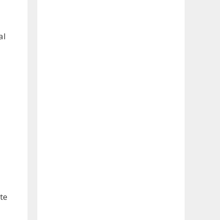
al
te