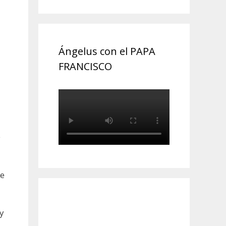
Ángelus con el PAPA
FRANCISCO
e
de
y