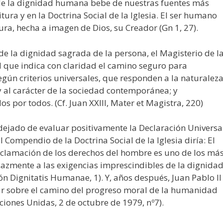
a de la dignidad humana bebe de nuestras fuentes más
ura y en la Doctrina Social de la Iglesia. El ser humano
ura, hecha a imagen de Dios, su Creador (Gn 1, 27).
de la dignidad sagrada de la persona, el Magisterio de l
l que indica con claridad el camino seguro para
egún criterios universales, que responden a la naturaleza
y al carácter de la sociedad contemporánea; y
 por todos. (Cf. Juan XXIII, Mater et Magistra, 220)
a dejado de evaluar positivamente la Declaración Universa
Compendio de la Doctrina Social de la Iglesia diría: El
roclamación de los derechos del hombre es uno de los má
azmente a las exigencias imprescindibles de la dignida
ón Dignitatis Humanae, 1). Y, años después, Juan Pablo II
ar sobre el camino del progreso moral de la humanidad
ciones Unidas, 2 de octubre de 1979, nº7).