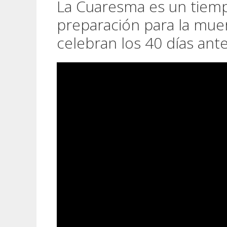
La Cuaresma es un tiem
preparación para la muer
celebran los 40 días an