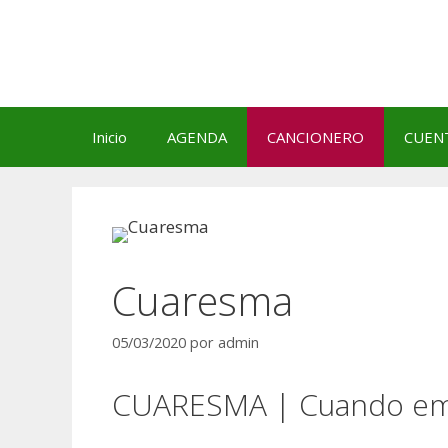
Saltar
al
contenido
Inicio
AGENDA
CANCIONERO
CUEN
Cuaresma
05/03/2020
por
admin
CUARESMA | Cuando emp