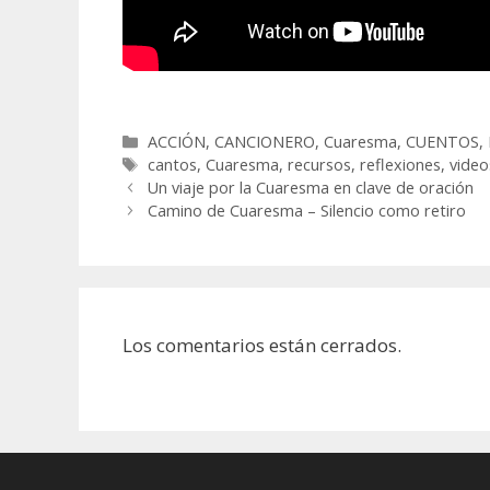
Categorías
ACCIÓN
,
CANCIONERO
,
Cuaresma
,
CUENTOS
,
Etiquetas
cantos
,
Cuaresma
,
recursos
,
reflexiones
,
video
Un viaje por la Cuaresma en clave de oración
Camino de Cuaresma – Silencio como retiro
Los comentarios están cerrados.