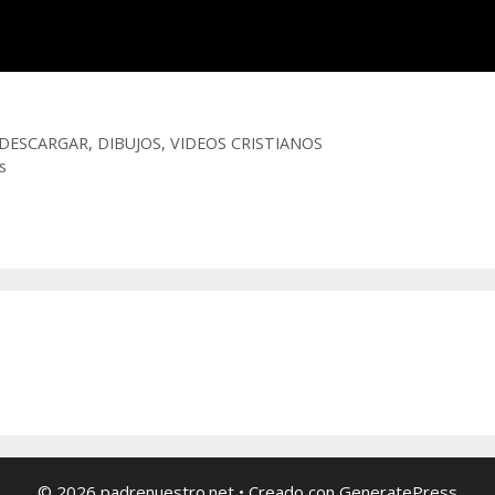
DESCARGAR
,
DIBUJOS
,
VIDEOS CRISTIANOS
s
© 2026 padrenuestro.net
• Creado con
GeneratePress