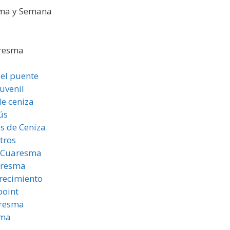
esma y Semana
aresma
el puente
uvenil
de ceniza
ús
s de Ceniza
otros
a Cuaresma
aresma
recimiento
point
aresma
sma