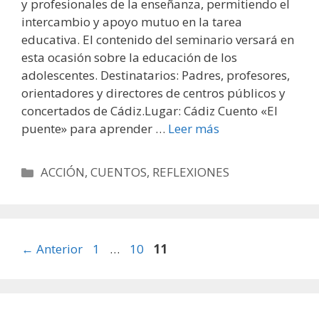
y profesionales de la enseñanza, permitiendo el
intercambio y apoyo mutuo en la tarea
educativa. El contenido del seminario versará en
esta ocasión sobre la educación de los
adolescentes. Destinatarios: Padres, profesores,
orientadores y directores de centros públicos y
concertados de Cádiz.Lugar: Cádiz Cuento «El
puente» para aprender …
Leer más
Categorías
ACCIÓN
,
CUENTOS
,
REFLEXIONES
Página
Página
Página
←
Anterior
1
…
10
11