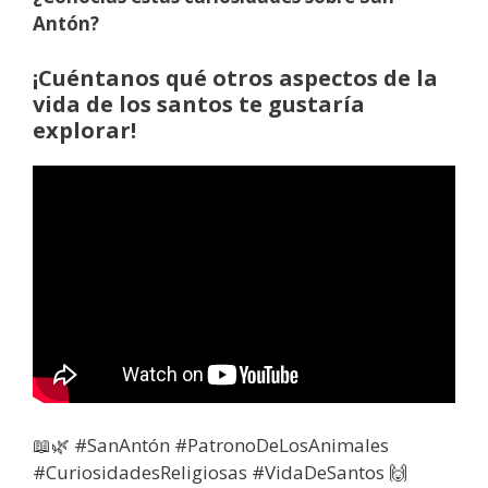
Antón?
¡Cuéntanos qué otros aspectos de la
vida de los santos te gustaría
explorar!
📖🌿 #SanAntón #PatronoDeLosAnimales
#CuriosidadesReligiosas #VidaDeSantos 🙌