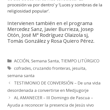
procesión va por dentro’ y ‘Luces y sombras de la
religiosidad popular’.
Intervienen también en el programa
Mercedez Sanz, Javier Burrieza, Josep
Otón, José Mª Rodríguez Olaizola sj,
Tomás González y Rosa Quiero Pérez.
Categorías
ACCIÓN
,
Semana Santa
,
TIEMPO LITÚRGICO
Etiquetas
cofrades
,
cruzando fronteras
,
jesuita
,
semana santa
TESTIMONIO DE CONVERSIÓN – De una vida
desordenada a convertirse en Medjugorje
AL AMANECER – III Domingo de Pascua –
Ayuda a reconocer la presencia de Jesús vivo