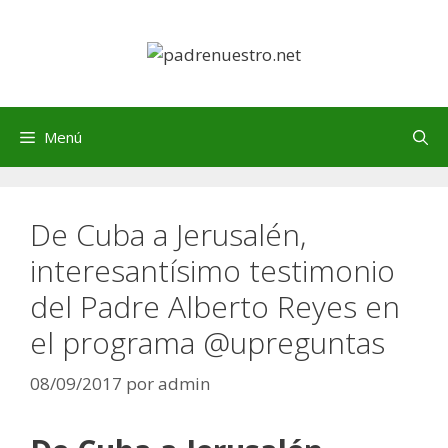
Saltar
al
contenido
Menú
De Cuba a Jerusalén,
interesantísimo testimonio
del Padre Alberto Reyes en
el programa @upreguntas
08/09/2017
por
admin