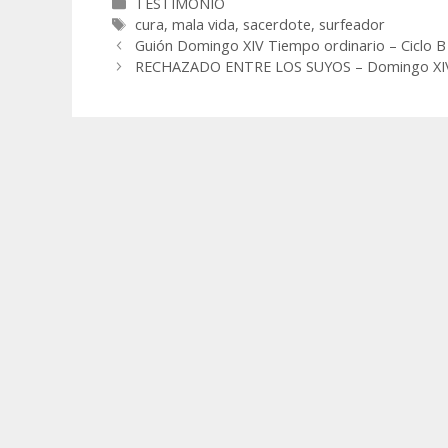
Categorías
TESTIMONIO
Etiquetas
cura
,
mala vida
,
sacerdote
,
surfeador
Guión Domingo XIV Tiempo ordinario – Ciclo B
RECHAZADO ENTRE LOS SUYOS – Domingo XIV 