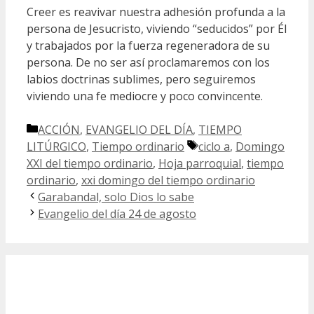
Creer es reavivar nuestra adhesión profunda a la
persona de Jesucristo, viviendo “seducidos” por Él
y trabajados por la fuerza regeneradora de su
persona. De no ser así proclamaremos con los
labios doctrinas sublimes, pero seguiremos
viviendo una fe mediocre y poco convincente.
Categorías
ACCIÓN
,
EVANGELIO DEL DÍA
,
TIEMPO
Etiquetas
LITÚRGICO
,
Tiempo ordinario
ciclo a
,
Domingo
XXI del tiempo ordinario
,
Hoja parroquial
,
tiempo
ordinario
,
xxi domingo del tiempo ordinario
Garabandal, solo Dios lo sabe
Evangelio del día 24 de agosto