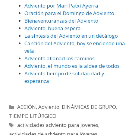
Adviento por Mari Patxi Ayerra
Oración para el Domingo de Adviento
Bienaventuranzas del Adviento
Adviento, buena espera
La síntesis del Adviento en un decálogo
Canción del Adviento, hoy se enciende una
vela
Adviento allanad los caminos
Adviento, el mundo es la aldea de todos
Adviento tiempo de solidaridad y
esperanza
Categorías
ACCIÓN
,
Adviento
,
DINÁMICAS DE GRUPO
,
TIEMPO LITÚRGICO
Etiquetas
actividades adviento para jovenes
,
actividades de adviento para jóvenes
,