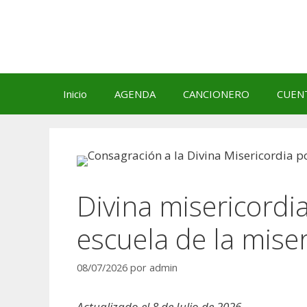
Saltar
al
contenido
Inicio
AGENDA
CANCIONERO
CUEN
Divina misericordi
escuela de la mise
08/07/2026
por
admin
Actualizado el 8 de Julio de 2026