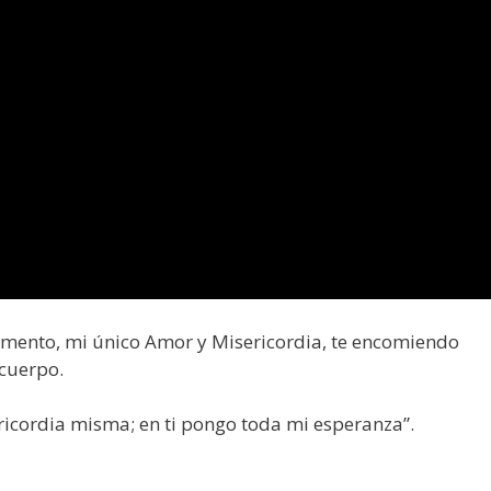
ramento, mi único Amor y Misericordia, te encomiendo
 cuerpo.
cordia misma; en ti pongo toda mi esperanza”.