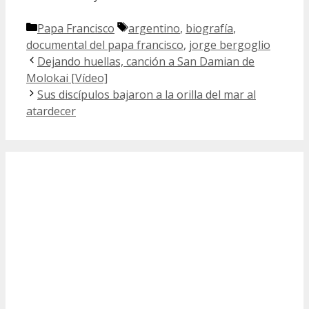
Categorías
Etiquetas
Papa Francisco
argentino
,
biografía
,
documental del papa francisco
,
jorge bergoglio
Dejando huellas, canción a San Damian de
Molokai [Vídeo]
Sus discípulos bajaron a la orilla del mar al
atardecer