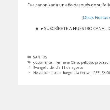
Fue canonizada un año después de su falle
[
Otras Fiestas
🔥 ►SUSCRÍBETE A NUESTRO CANAL DE
Categorías
SANTOS
Etiquetas
documental
,
Hermana Clara
,
película
,
proceso 
Evangelio del día 11 de agosto
He venido a traer fuego a la tierra | REFLEX