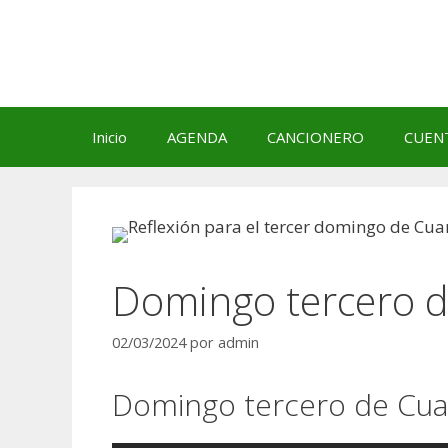
Saltar
al
contenido
Inicio
AGENDA
CANCIONERO
CUEN
Domingo tercero 
02/03/2024
por
admin
Domingo tercero de Cua