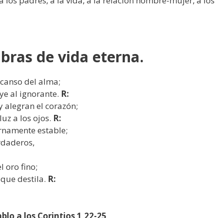
 los padres, a la vida, a la relación hombre-mujer, a los
abras de vida eterna.
escanso del alma;
uye al ignorante.
R:
y alegran el corazón;
luz a los ojos.
R:
ernamente estable;
rdaderos,
l oro fino;
 que destila.
R:
ablo a los Corintios 1,22-25