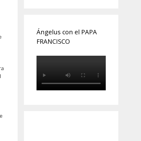
Ángelus con el PAPA
e
FRANCISCO
ra
l
de