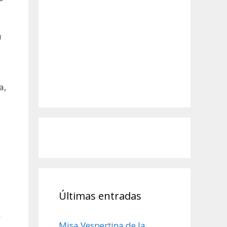
u
a,
Últimas entradas
a
Misa Vespertina de la