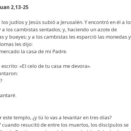
Juan 2,13-25
os judíos y Jesús subió a Jerusalén. Y encontró en él a lo
 a los cambistas sentados; y, haciendo un azote de
jas y bueyes; y a los cambistas les esparció las monedas y
lomas les dijo:
n mercado la casa de mi Padre.
 escrito: «El celo de tu casa me devora».
guntaron:
í?
vantaré.
 este templo, ¿y tú lo vas a levantar en tres días?
 cuando resucitó de entre los muertos, los discípulos se