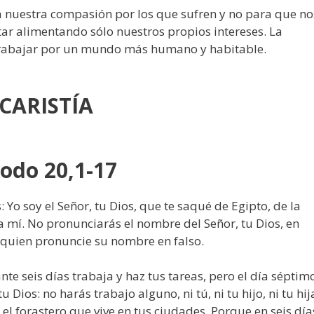
ca nuestra compasión por los que sufren y no para que no
tar alimentando sólo nuestros propios intereses. La
os a trabajar por un mundo más humano y habitabl
CARISTÍA
xodo 20,1-17
 Yo soy el Señor, tu Dios, que te saqué de Egipto, de la
 a mí. No pronunciarás el nombre del Señor, tu Dios, en
 quien pronuncie su nombre en falso.
ante seis días trabaja y haz tus tareas, pero el día séptim
 Dios: no harás trabajo alguno, ni tú, ni tu hijo, ni tu hij
ni el forastero que vive en tus ciudades. Porque en seis día