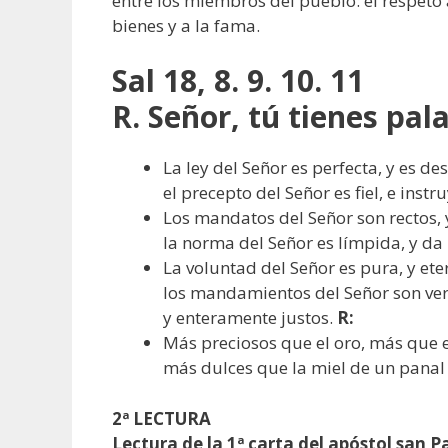
entre los miembros del pueblo: el respeto a
bienes y a la fama.
Sal 18, 8. 9. 10. 11
R. Señor, tú tienes pal
La ley del Señor es perfecta, y es d
el precepto del Señor es fiel, e instr
Los mandatos del Señor son rectos, 
la norma del Señor es límpida, y da 
La voluntad del Señor es pura, y et
los mandamientos del Señor son ve
y enteramente justos.
R:
Más preciosos que el oro, más que e
más dulces que la miel de un panal
2ª LECTURA
Lectura de la 1ª carta del apóstol san P