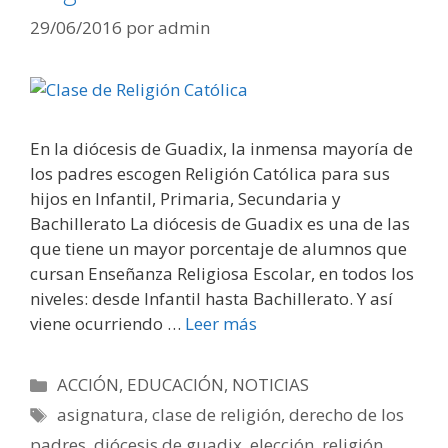
29/06/2016
por
admin
En la diócesis de Guadix, la inmensa mayoría de
los padres escogen Religión Católica para sus
hijos en Infantil, Primaria, Secundaria y
Bachillerato La diócesis de Guadix es una de las
que tiene un mayor porcentaje de alumnos que
cursan Enseñanza Religiosa Escolar, en todos los
niveles: desde Infantil hasta Bachillerato. Y así
viene ocurriendo …
Leer más
Categorías
ACCIÓN
,
EDUCACIÓN
,
NOTICIAS
Etiquetas
asignatura
,
clase de religión
,
derecho de los
padres
,
diócesis de guadix
,
elección
,
religión