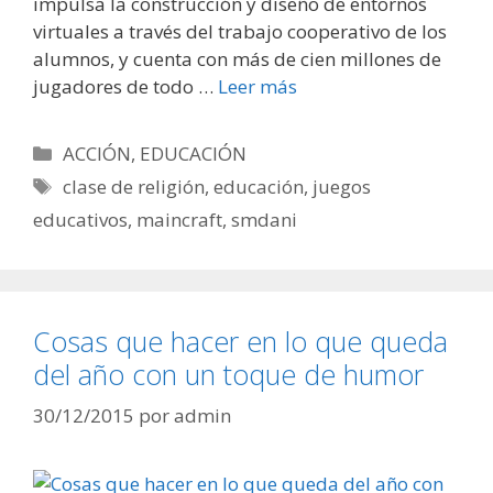
impulsa la construcción y diseño de entornos
virtuales a través del trabajo cooperativo de los
alumnos, y cuenta con más de cien millones de
jugadores de todo …
Leer más
Categorías
ACCIÓN
,
EDUCACIÓN
Etiquetas
clase de religión
,
educación
,
juegos
educativos
,
maincraft
,
smdani
Cosas que hacer en lo que queda
del año con un toque de humor
30/12/2015
por
admin