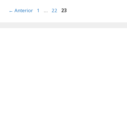
Página
Página
Página
←
Anterior
1
…
22
23