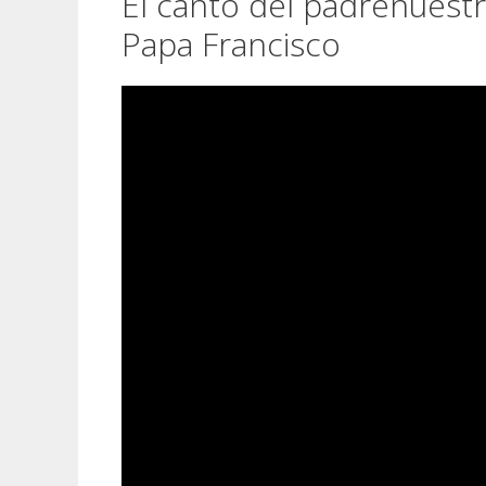
El canto del padrenuest
Papa Francisco