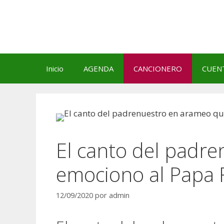
Saltar
al
contenido
Inicio
AGENDA
CANCIONERO
CUEN
El canto del padr
emociono al Papa 
12/09/2020
por
admin