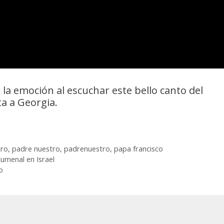
la emoción al escuchar este bello canto del
a a Georgia.
tro
,
padre nuestro
,
padrenuestro
,
papa francisco
umenal en Israel
o