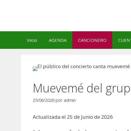
Saltar
al
contenido
Inicio
AGENDA
CANCIONERO
CUEN
Muevemé del grupo
25/06/2026
por
admin
Actualizada el 25 de Junio de 2026