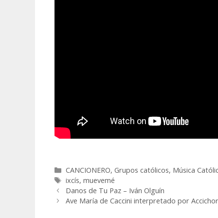
Categorías
CANCIONERO
,
Grupos católicos
,
Música Católi
Etiquetas
ixcís
,
muevemé
Danos de Tu Paz – Iván Olguín
Ave María de Caccini interpretado por Accicho