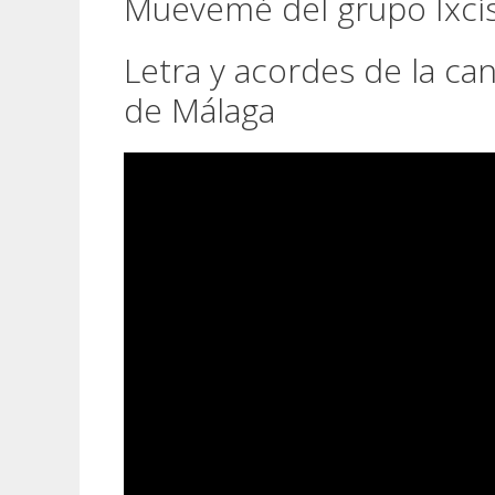
Muevemé del grupo Ixcí
Letra y acordes de la ca
de Málaga