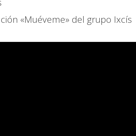
s
nción «Muéveme» del grupo Ixcís