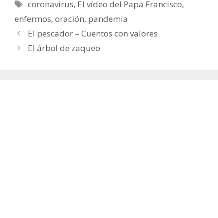
Etiquetas
coronavirus
,
El vídeo del Papa Francisco
,
enfermos
,
oración
,
pandemia
El pescador – Cuentos con valores
El árbol de zaqueo