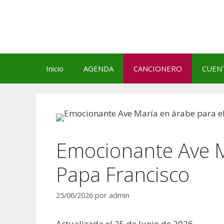
Saltar
al
contenido
Inicio
AGENDA
CANCIONERO
CUEN
Emocionante Ave M
Papa Francisco
25/06/2026
por
admin
Actualizada el 25 de Junio de 2026