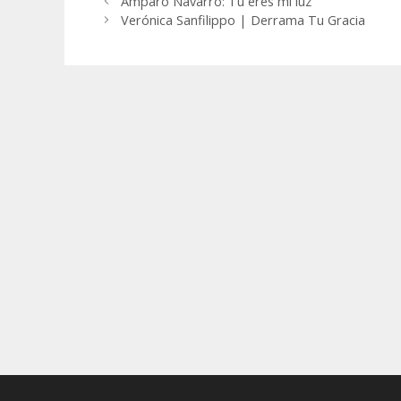
Amparo Navarro: Tu eres mi luz
Verónica Sanfilippo | Derrama Tu Gracia