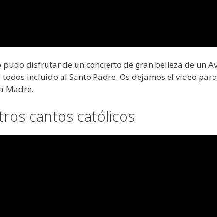
o pudo disfrutar de un concierto de gran belleza de un A
todos incluido al Santo Padre. Os dejamos el video para
la Madre.
otros cantos católicos