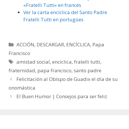
«Fratelli Tutti» en francés
Ver la carta encíclica del Santo Padre
Fratelli Tutti en portugúes
Categorías
ACCIÓN
,
DESCARGAR
,
ENCÍCLICA
,
Papa
Francisco
Etiquetas
amistad social
,
encíclica
,
fratelli tutti
,
fraternidad
,
papa francisco
,
santo padre
Felicitación al Obispo de Guadix el día de su
onomástica
El Buen Humor | Consejos para ser feliz