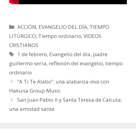
Categorías
ACCIÓN
,
EVANGELIO DEL DÍA
,
TIEMPO
LITÚRGICO
,
Tiempo ordinario
,
VIDEOS
CRISTIANOS
Etiquetas
1 de febrero
,
Evangelio del día
,
padre
guillermo serra
,
reflexión del evangelio
,
tiempo
ordinario
“A Ti Te Alabo”: una alabanza viva con
Hakuna Group Music
San Juan Pablo II y Santa Teresa de Calcuta:
una amistad santa