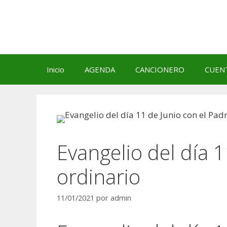
Saltar
al
contenido
Inicio
AGENDA
CANCIONERO
CUEN
Evangelio del día 
ordinario
11/01/2021
por
admin