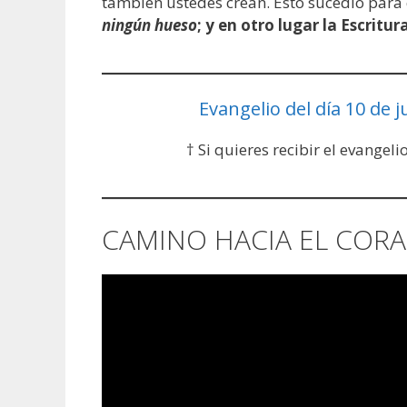
también ustedes crean. Esto sucedió para 
ningún hueso
; y en otro lugar la Escritur
Evangelio del día 10 de j
† Si quieres recibir el evangeli
CAMINO HACIA EL CORA