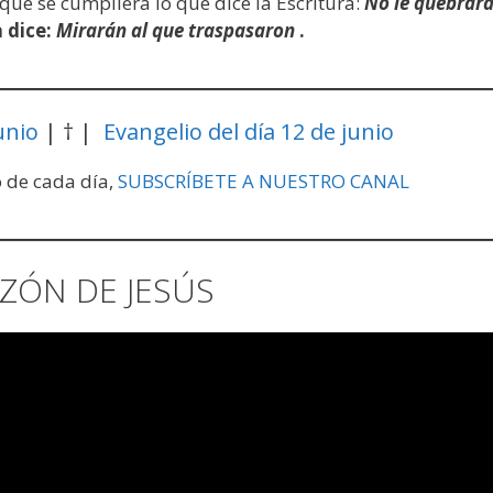
que se cumpliera lo que dice la Escritura:
No le quebrar
a dice:
Mirarán al que traspasaron
.
unio
| † |
Evangelio del día 12 de junio
o de cada día,
SUBSCRÍBETE A NUESTRO CANAL
ZÓN DE JESÚS