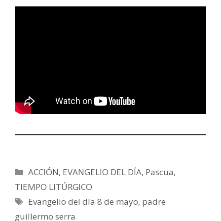
Categorías
ACCIÓN
,
EVANGELIO DEL DÍA
,
Pascua
,
TIEMPO LITÚRGICO
Etiquetas
Evangelio del día 8 de mayo
,
padre
guillermo serra