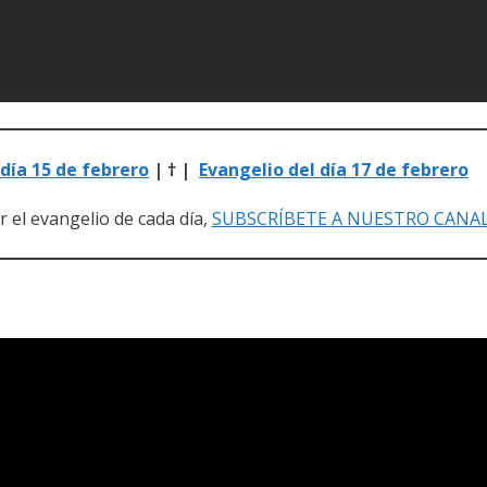
 día 15 de febrero
| † |
Evangelio del día 17 de febrero
ir el evangelio de cada día,
SUBSCRÍBETE A NUESTRO CANA