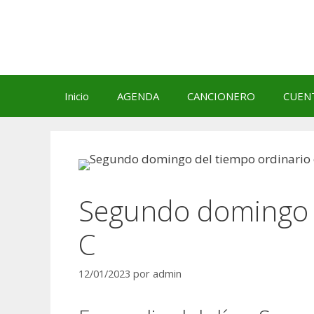
Saltar
al
contenido
Inicio
AGENDA
CANCIONERO
CUEN
Segundo domingo d
C
12/01/2023
por
admin