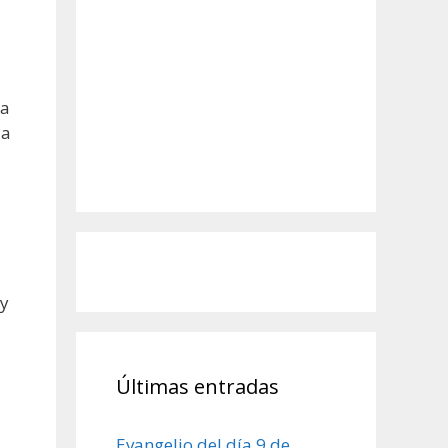
sa
la
 y
Últimas entradas
Evangelio del día 9 de