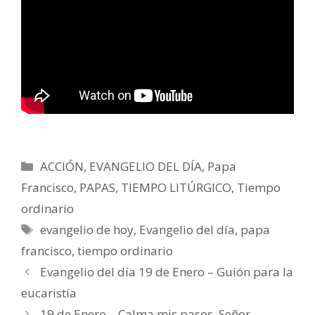
Categorías
ACCIÓN
,
EVANGELIO DEL DÍA
,
Papa
Francisco
,
PAPAS
,
TIEMPO LITÚRGICO
,
Tiempo
ordinario
Etiquetas
evangelio de hoy
,
Evangelio del día
,
papa
francisco
,
tiempo ordinario
Evangelio del día 19 de Enero – Guión para la
eucaristía
19 de Enero – Calma mis pasos, Señor –