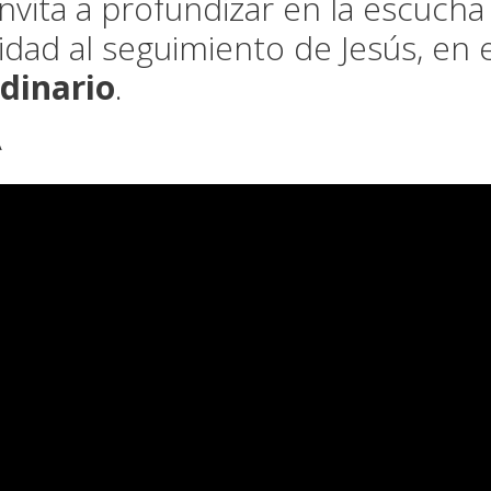
nvita a profundizar en la escucha
lidad al seguimiento de Jesús, en 
dinario
.
A