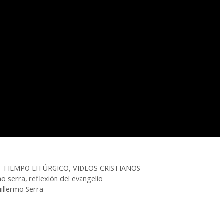
,
TIEMPO LITÚRGICO
,
VIDEOS CRISTIANOS
mo serra
,
reflexión del evangelio
uillermo Serra