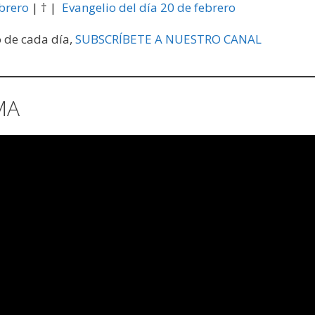
ebrero
| † |
Evangelio del día 20 de febrero
o de cada día,
SUBSCRÍBETE A NUESTRO CANAL
MA