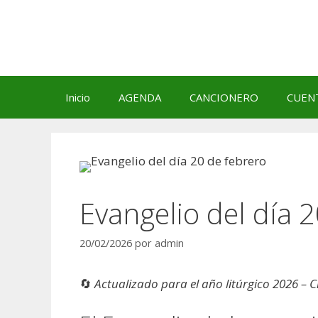
Saltar
al
contenido
Inicio
AGENDA
CANCIONERO
CUEN
Evangelio del día 
20/02/2026
por
admin
🔄
Actualizado para el año litúrgico 2026 – C