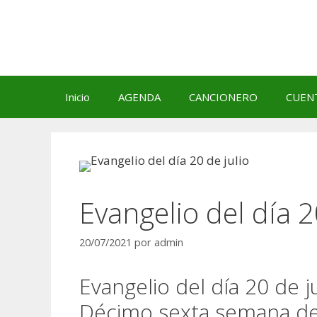
Saltar
al
contenido
Inicio
AGENDA
CANCIONERO
CUEN
Evangelio del día 2
20/07/2021
por
admin
Evangelio del día 20 de ju
Décimo sexta semana del 