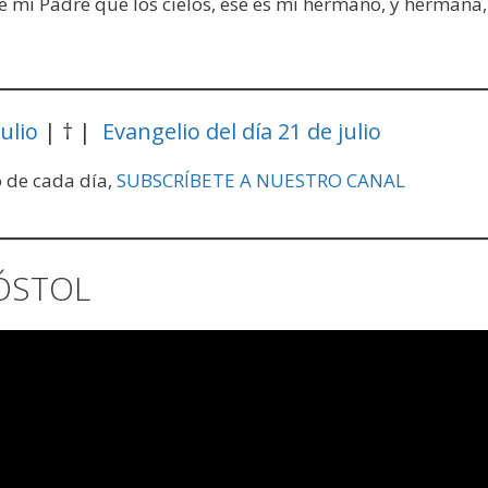
 mi Padre que los cielos, ése es mi hermano, y hermana,
ulio
| † |
Evangelio del día 21 de julio
o de cada día,
SUBSCRÍBETE A NUESTRO CANAL
ÓSTOL