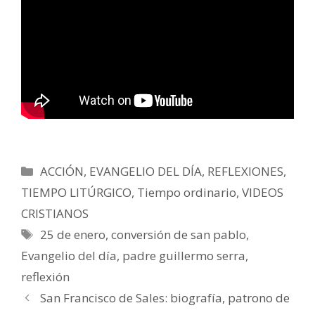
Categorías
ACCIÓN
,
EVANGELIO DEL DÍA
,
REFLEXIONES
,
TIEMPO LITÚRGICO
,
Tiempo ordinario
,
VIDEOS
CRISTIANOS
Etiquetas
25 de enero
,
conversión de san pablo
,
Evangelio del día
,
padre guillermo serra
,
reflexión
San Francisco de Sales: biografía, patrono de