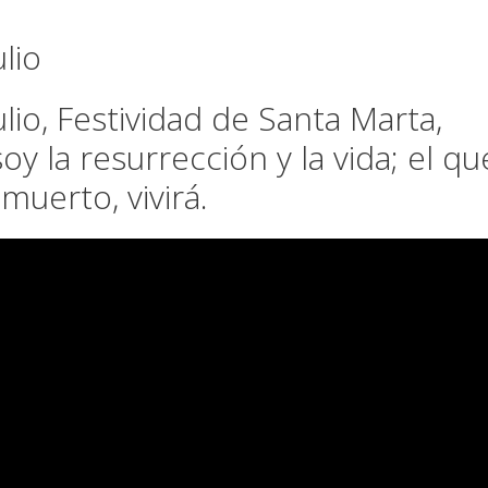
lio
ulio, Festividad de Santa Marta,
soy la resurrección y la vida; el qu
muerto, vivirá.