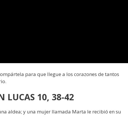
 compártela para que llegue a los corazones de tantos
io.
 LUCAS 10, 38-42
na aldea; y una mujer llamada Marta le recibió en su