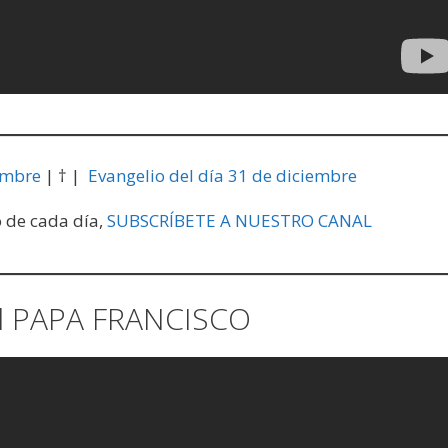
embre
| † |
Evangelio del día 31 de diciembre
o de cada día,
SUBSCRÍBETE A NUESTRO CANAL
l PAPA FRANCISCO