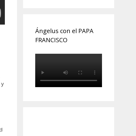
Ángelus con el PAPA
FRANCISCO
s
 y
ad