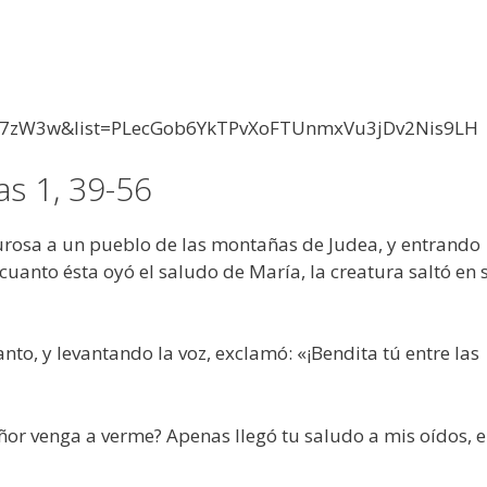
c2y7zW3w&list=PLecGob6YkTPvXoFTUnmxVu3jDv2Nis9LH
s 1, 39-56
urosa a un pueblo de las montañas de Judea, y entrando
 cuanto ésta oyó el saludo de María, la creatura saltó en 
nto, y levantando la voz, exclamó: «¡Bendita tú entre las
or venga a verme? Apenas llegó tu saludo a mis oídos, e