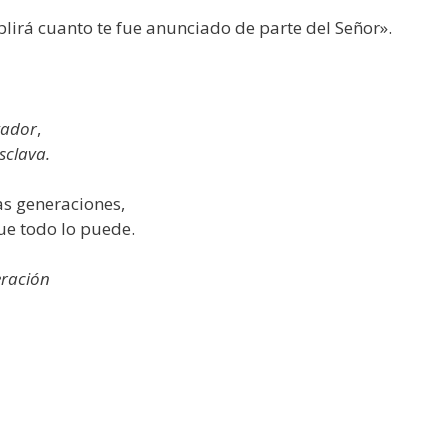
lirá cuanto te fue anunciado de parte del Señor».
lvador
,
sclava.
s generaciones,
ue todo lo puede.
eración