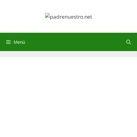
Saltar
al
contenido
Menú