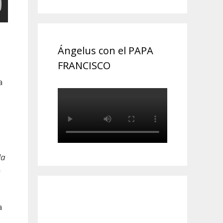
Ángelus con el PAPA
FRANCISCO
a
la
n
a