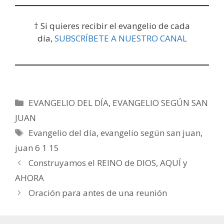
† Si quieres recibir el evangelio de cada
día,
SUBSCRÍBETE A NUESTRO CANAL
Categorías
EVANGELIO DEL DÍA
,
EVANGELIO SEGÚN SAN
JUAN
Etiquetas
Evangelio del día
,
evangelio según san juan
,
juan 6 1 15
Construyamos el REINO de DIOS, AQUÍ y
AHORA
Oración para antes de una reunión