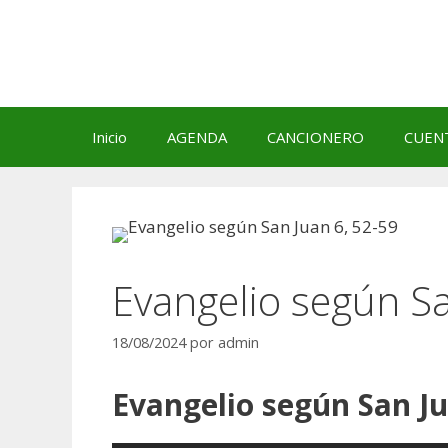
Saltar
al
contenido
Inicio
AGENDA
CANCIONERO
CUEN
Evangelio según Sa
18/08/2024
por
admin
Evangelio según San Ju