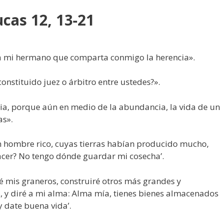
cas 12, 13-21
e a mi hermano que comparta conmigo la herencia».
onstituido juez o árbitro entre ustedes?».
cia, porque aún en medio de la abundancia, la vida de un
as».
n hombre rico, cuyas tierras habían producido mucho,
acer? No tengo dónde guardar mi cosecha’.
é mis graneros, construiré otros más grandes y
s, y diré a mi alma: Alma mía, tienes bienes almacenados
 date buena vida’.