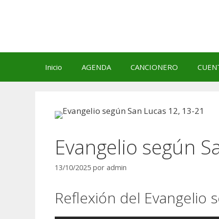
Saltar
al
contenido
Inicio
AGENDA
CANCIONERO
CUEN
Evangelio según S
13/10/2025
por
admin
Reflexión del Evangelio 