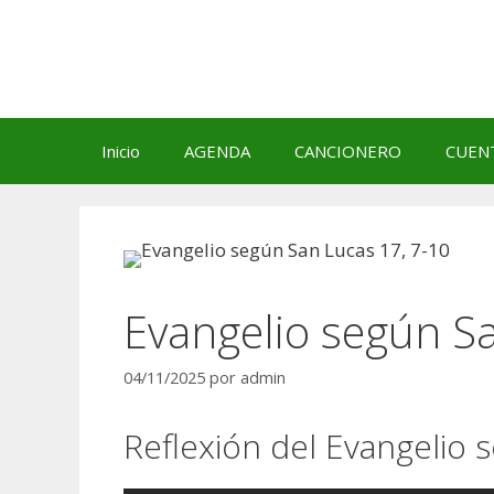
Saltar
al
contenido
Inicio
AGENDA
CANCIONERO
CUEN
Evangelio según S
04/11/2025
por
admin
Reflexión del Evangelio 