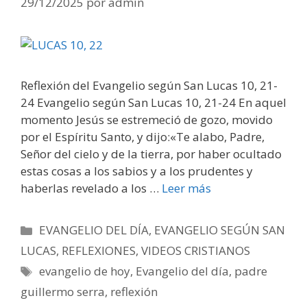
29/12/2025
por
admin
Reflexión del Evangelio según San Lucas 10, 21-
24 Evangelio según San Lucas 10, 21-24 En aquel
momento Jesús se estremeció de gozo, movido
por el Espíritu Santo, y dijo:«Te alabo, Padre,
Señor del cielo y de la tierra, por haber ocultado
estas cosas a los sabios y a los prudentes y
haberlas revelado a los …
Leer más
Categorías
EVANGELIO DEL DÍA
,
EVANGELIO SEGÚN SAN
LUCAS
,
REFLEXIONES
,
VIDEOS CRISTIANOS
Etiquetas
evangelio de hoy
,
Evangelio del día
,
padre
guillermo serra
,
reflexión