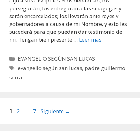
dijo a sus discípulos:«Los detendrán, los
perseguirán, los entregarán a las sinagogas y
serán encarcelados; los llevarán ante reyes y
gobernadores a causa de mi Nombre, y esto les
sucederá para que puedan dar testimonio de
mí. Tengan bien presente …
Leer más
Categorías
EVANGELIO SEGÚN SAN LUCAS
Etiquetas
evangelio según san lucas
,
padre guillermo
serra
Página
Página
Página
1
2
…
7
Siguiente
→