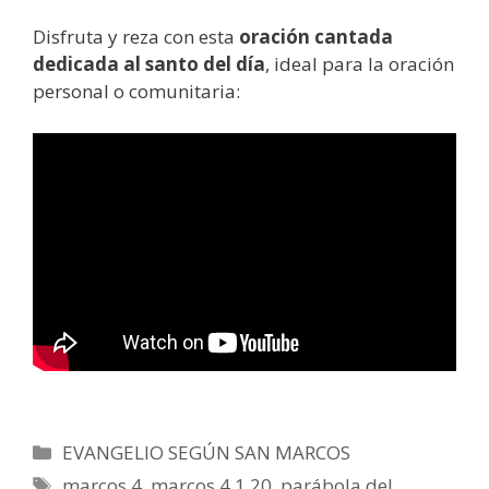
Disfruta y reza con esta
oración cantada
dedicada al santo del día
, ideal para la oración
personal o comunitaria:
Categorías
EVANGELIO SEGÚN SAN MARCOS
Etiquetas
marcos 4
,
marcos 4 1 20
,
parábola del