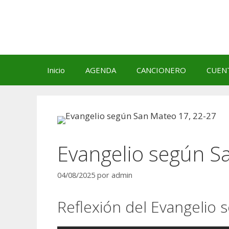
Saltar
al
contenido
Inicio
AGENDA
CANCIONERO
CUEN
Evangelio según S
04/08/2025
por
admin
Reflexión del Evangelio