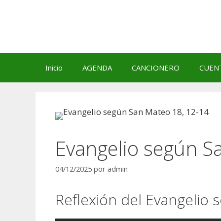
Saltar
al
contenido
Inicio
AGENDA
CANCIONERO
CUEN
Evangelio según S
04/12/2025
por
admin
Reflexión del Evangelio