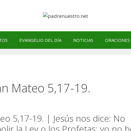
TOS
EVANGELIO DEL DÍA
NOTICIAS
ORACIONES
an Mateo 5,17-19.
o 5,17-19. | Jesús nos dice: No
lir la Ley o los Profetas: yo no h