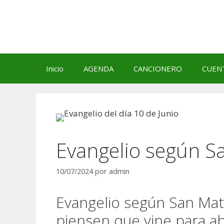
Saltar
al
contenido
Inicio
AGENDA
CANCIONERO
CUEN
Evangelio según S
10/07/2024
por
admin
Evangelio según San Mate
piensen que vine para abo