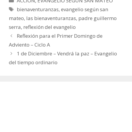
ACCIÓN
,
EVANGELIO SEGÚN SAN MATEO
Etiquetas
bienaventuranzas
,
evangelio según san
mateo
,
las bienaventuranzas
,
padre guillermo
serra
,
reflexión del evangelio
Reflexión para el Primer Domingo de
Adviento – Ciclo A
1 de Diciembre – Vendrá la paz – Evangelio
del tiempo ordinario