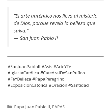
“El arte auténtico nos lleva al misterio
de Dios, porque revela la belleza que
salva.”
—
San Juan Pablo II
#SanJuanPabloII #Asís #ArteYFe
#IglesiaCatólica #CatedralDeSanRufino
#FeYBelleza #PapaPeregrino
#ExposiciónCatólica #Oración #Santidad
Categorías
Papa Juan Pablo II
,
PAPAS