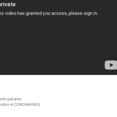
enio páramo
r sobre el CORONAVIRUS