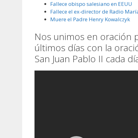
Fallece obispo salesiano en EEUU
Fallece el ex-director de Radio Marí
Muere el Padre Henry Kowalczyk
Nos unimos en oración po
últimos días con la oraci
San Juan Pablo II cada dí