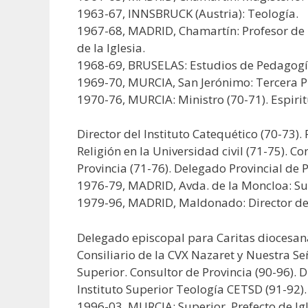
1963-67, INNSBRUCK (Austria): Teología.
1967-68, MADRID, Chamartín: Profesor de R
de la Iglesia.
1968-69, BRUSELAS: Estudios de Pedagogía
1969-70, MURCIA, San Jerónimo: Tercera P
1970-76, MURCIA: Ministro (70-71). Espiritu
Director del Instituto Catequético (70-73).
Religión en la Universidad civil (71-75). Co
Provincia (71-76). Delegado Provincial de P
1976-79, MADRID, Avda. de la Moncloa: Sup
1979-96, MADRID, Maldonado: Director del 
Delegado episcopal para Caritas diocesana
Consiliario de la CVX Nazaret y Nuestra Señ
Superior. Consultor de Provincia (90-96). D
Instituto Superior Teología CETSD (91-92)
1996-03, MURCIA: Superior. Prefecto de Igl