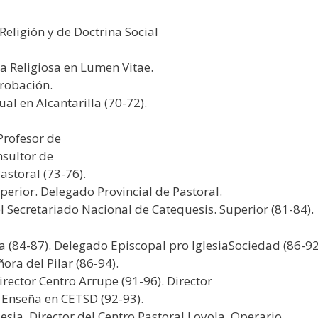
eligión y de Doctrina Social
 Religiosa en Lumen Vitae.
robación.
al en Alcantarilla (70-72).
 Profesor de
nsultor de
astoral (73-76).
erior. Delegado Provincial de Pastoral.
Secretariado Nacional de Catequesis. Superior (81-84).
 (84-87). Delegado Episcopal pro IglesiaSociedad (86-92
ora del Pilar (86-94).
irector Centro Arrupe (91-96). Director
. Enseña en CETSD (92-93).
esia. Director del Centro Pastoral Loyola. Operario.