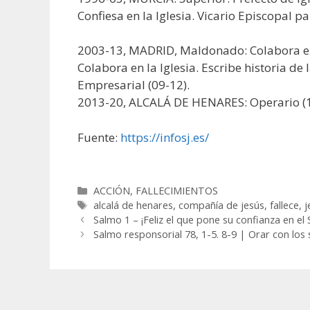
Confiesa en la Iglesia. Vicario Episcopal pa
2003-13, MADRID, Maldonado: Colabora en
Colabora en la Iglesia. Escribe historia de 
Empresarial (09-12).
2013-20, ALCALÁ DE HENARES: Operario (13-
Fuente:
https://infosj.es/
Categorías
ACCIÓN
,
FALLECIMIENTOS
Etiquetas
alcalá de henares
,
compañía de jesús
,
fallece
,
j
Salmo 1 – ¡Feliz el que pone su confianza en el 
Salmo responsorial 78, 1-5. 8-9 | Orar con los