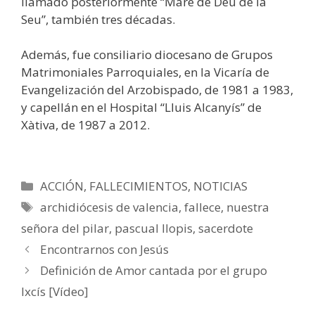
llamado posteriormente “Mare de Déu de la
Seu”, también tres décadas.
Además, fue consiliario diocesano de Grupos
Matrimoniales Parroquiales, en la Vicaría de
Evangelización del Arzobispado, de 1981 a 1983,
y capellán en el Hospital “Lluis Alcanyís” de
Xàtiva, de 1987 a 2012.
Categorías
ACCIÓN
,
FALLECIMIENTOS
,
NOTICIAS
Etiquetas
archidiócesis de valencia
,
fallece
,
nuestra
señora del pilar
,
pascual llopis
,
sacerdote
Encontrarnos con Jesús
Definición de Amor cantada por el grupo
Ixcís [Vídeo]