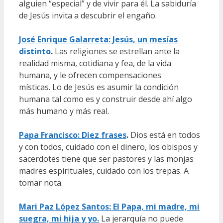
alguien “especial” y de vivir para él. La sabiduría
de Jesús invita a descubrir el engaño.
José Enrique Galarreta: Jesús, un mesías
distinto
.
Las religiones se estrellan ante la
realidad misma, cotidiana y fea, de la vida
humana, y le ofrecen compensaciones
místicas. Lo de Jesús es asumir la condición
humana tal como es y construir desde ahí algo
más humano y más real.
Papa Francisco: Diez frases
.
Dios está en todos
y con todos, cuidado con el dinero, los obispos y
sacerdotes tiene que ser pastores y las monjas
madres espirituales, cuidado con los trepas. A
tomar nota.
Mari Paz López Santos: El Papa, mi madre, mi
suegra, mi hija y yo.
La jerarquía no puede