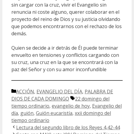
sin cargar con la cruz, vivir el Evangelio sin
renuncia ni coste alguno, querer colaborar en el
proyecto del reino de Dios y su justicia olvidando
que podemos encontrarnos con el rechazo de los
demás.
Quien se decide a ir detrás de Él puede terminar
envuelto en tensiones y conflictos cargando con
su cruz, una cruz en la que se encontrará con la
paz del Señor y con su amor inconfundible
Categorías
ACCIÓN
,
EVANGELIO DEL DÍA
,
PALABRA DE
Etiquetas
DIOS DE CADA DOMINGO
22 domingo del
tiempo ordinario
,
evangelio de hoy
,
Evangelio del
día
,
guión
,
Guión eucaristía
,
xxii domingo del
tiempo ordinario
Lectura del segundo libro de los Reyes 4,42-44